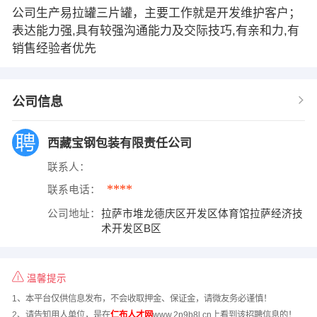
公司生产易拉罐三片罐，主要工作就是开发维护客户；
表达能力强,具有较强沟通能力及交际技巧,有亲和力,有
销售经验者优先
公司信息
西藏宝钢包装有限责任公司
联系人：
****
联系电话：
公司地址：
拉萨市堆龙德庆区开发区体育馆拉萨经济技
术开发区B区
温馨提示
1、本平台仅供信息发布，不会收取押金、保证金，请微友务必谨慎！
2、请告知用人单位，是在
仁布人才网
www.2p9b8l.cn上看到该招聘信息的！